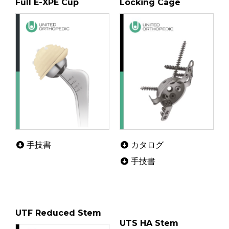
Full E-XPE Cup
Locking Cage
カタログ
手技書
手技書
UTF Reduced Stem
UTS HA Stem